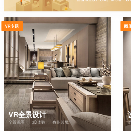
VR专题
图
VR全景设计
全景观看
3D体验
身临其境